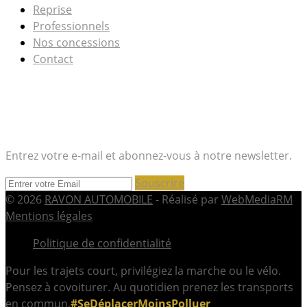
Reprise
Professionnels
Nos concessions
Contact
CONTACTEZ-NOUS
Entrez votre e-mail et abonnez-vous à notre newsletter.
Souscrire
© 2026
RAVON AUTOMOBILE
- Réalisé par
WebMediaRM
Mentions légales
Politique de confidentialité
Pour les trajets court, privilégiez la marche ou le vélo.
Pensez à covoiturer. Au quotidien prenez les transports
en commun.
#SeDéplacerMoinsPolluer