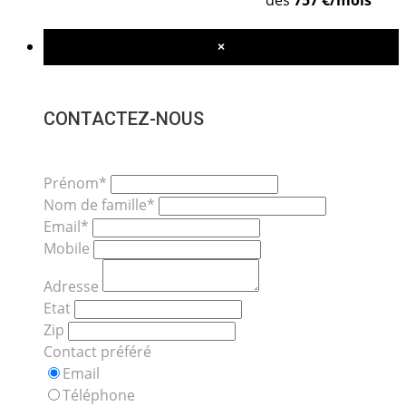
dès
757 €/mois
×
CONTACTEZ-NOUS
Prénom*
Nom de famille*
Email*
Mobile
Adresse
Etat
Zip
Contact préféré
Email
Téléphone